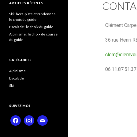
CONTA
ARTICLES RÉCENTS
Ski : hors-piste et randonnée,
le choix du guide
Clément Carpe
Escalade : le choix du guide
Alpinisme : le choix de course
36 rue Henri R
du guide
clem@clemvou
CATÉGORIES
06.11.87.51.37
Alpinisme
Escalade
Ski
SUIVEZ MOI